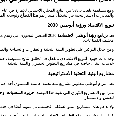
ومع مساهمة بلغت
8.5%
والمبادرات الاستراتيجية في تشكيل مسار نمو هذا القطاع وتوسعه الم
تنويع الاقتصاد ورؤية أبوظبي 2030
يعد
برنامج رؤية أبوظبي الاقتصادية 2030
العنصر المحوري في رسم مستقبل
مختلف القطاعات.
ومن خلال التركيز على تطوير البنية التحتية والعقارات والسياحة والص
وقد بدأت جهود التنويع الاقتصادي بالفعل في تحقيق نتائج ملموسة، حي
خدمات البناء، خاصة في مشاريع التطوير الحضري والبنية التحتية.
مشاريع البنية التحتية الاستراتيجية
يعد التزام أبوظبي بتطوير مشاريع بنية تحتية عالمية المستوى أحد أهم
ومن بين المشاريع الكبرى التي تقود هذا التوسع:
جزيرة السعديات، وجز
للعيش والاستثمار.
ولا تدعم هذه المشاريع النمو السكاني فحسب، بل تسهم أيضًا في جذب ال
كما يمثل
مشروع شبكة قطارات الاتحاد
مبادرة استراتيجية أخرى تهدف