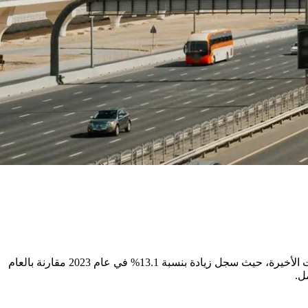
وفقًا لأحدث الدراسات التي كشفت عنها شركة Abu Dhabi Construction Consulting، شهد قطاع البناء في أبوظبي نموًا ملحوظًا خلال السنوات الأخيرة، حيث سجل زيادة بنسبة 13.1% في عام 2023 مقارنة بالعام