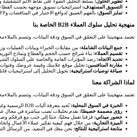
تطوير الحلول:
يسلّط التحليل الضوء على نقاط الألم التشغيلية
التسويق المستهدف:
استراتيجيات تسويق موجهة بحسب القطاعات 
تمايز السوق:
بالفهم العميق لدوافع الاختيار في المناقصات وRFPات الإمارات، يمكنك صياغة عروض تحقق الفوز.
منهجية تحليل سلوك العملاء B2B الخاصة بنا
تعتمد منهجيتنا على التعمّق في السوق ودقة البيانات، وتتسم بالملاءمة
جمع البيانات الشاملة:
من مقابلات الخبراء وبيانات العمليات و
تقسيم العملاء:
بناء شرائح حسب الحجم والقطاع ونماذج التوريد 
تحديد الاتجاه:
رصد المؤثرات العامة والخاصة على السلوك الشرائي، مثل رؤية 2030، ومتطلبات الاستدامة
مقارنة المنافسين:
تحليل موقع علامتك وقيمة عروضك وقنوات الب
صياغة توصيات استراتيجية:
تحويل التحليل إلى استراتيجيات قابلة
لماذا الشراكة معنا
تعتمد منهجيتنا على التعمّق في السوق ودقة البيانات، وتتسم بالملاءمة
الخبرة في السوق المحلية:
نُجيد معرفة آليات B2B الرسمية وغير الرسمية في أبوظبي، من إجراءات المناقصات إلى البيع القائم على العلاقات.
رؤى مصممة خصيصًا:
نقدم تحليلات تصب مباشرة في مجال عملك
حضور ميداني:
فرقنا تعمل محليًا، جنبًا إلى جنب مع فرقكم وصا
الميزة التجارية:
من خلال فهم كيفية تفكير عملاء الأعمال واتخا
متابعة استراتيجية للنتائج:
نحن معك في التنفيذ، من الرسائل التس