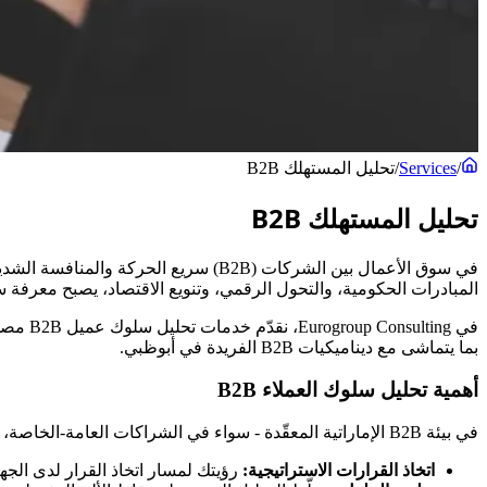
/
Services
/
تحليل المستهلك B2B
تحليل المستهلك B2B
في سوق الأعمال بين الشركات (B2B) سر
المبادرات الحكومية، والتحول الرقمي، وتنويع الاقتصاد، يصبح معرفة
في ing
بما يتماشى مع ديناميكيات B2B الفريدة في أبوظبي.
أهمية تحليل سلوك العملاء B2B
في بيئة B2B الإماراتية المعقّدة - سواء في الشراكات العامة-الخاصة، أو مشتريات المؤسسات الكبرى، أو معايير الشراء القطاعية - لم يعد تحليل سلوك العميل خيارًا، بل ضرورة. وإليك كيف يحقق النمو:
اتخاذ القرارات الاستراتيجية:
رؤيتك لمسار اتخاذ القرار لدى الجه