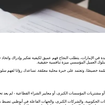
يع الحركة والمنافسة الشديدة في الإمارات، يتطلب النجاح فهم عميق لكيفية تفكير و
 سلوك العميل المؤسسي ميزة تنافسية حقيقية.
Eurogroup Consult، نقدّم خدمات تحليل سلوك عميل B2B مصمّمة خصيصًا، وتعتمد على خبرة محلية معمّ
ات الحكومية، والشركات الكبرى، والجهات الفاعلة في أبوظبي تضبط موض