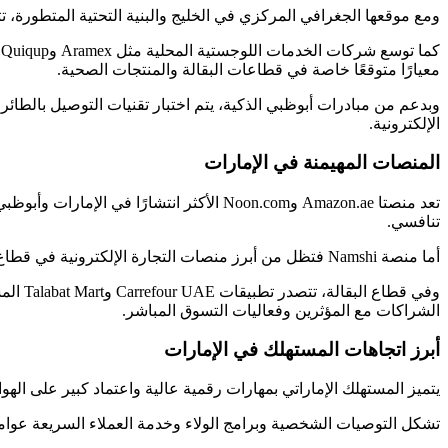
ومع موقعها الجغرافي المركزي في الخليج والبنية التحتية المتطورة، تت
معيارًا متوقعًا خاصة في قطاعات البقالة والمنتجات الصحية.
وبدعم من مبادرات أبوظبي الذكية، يتم اختبار تقنيات التوصيل بالطائر
الإلكترونية.
المنصات المهيمنة في الإمارات
تنافسي.
أما منصة Namshi فتظل من أبرز منصات التجارة الإلكترونية في قطاع الأزياء، حيث تستهدف جيل الألفية وجيل Z من خلال مجموعات مختارة وتعاونات مع المؤثرين.
الشراكات مع المؤثرين وفعاليات التسوق المباشر.
أبرز اتجاهات المستهلك في الإمارات
يتميز المستهلك الإماراتي بمهارات رقمية عالية واعتماد كبير على الهواتف الذكية، مع معدل انتشار يتجاوز 95
تشكل التوصيات الشخصية وبرامج الولاء وخدمة العملاء السريعة عوامل 