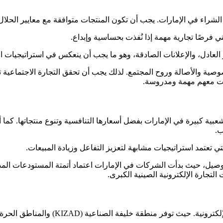
الشراء في الإمارات. يجب أن تكون المنتجات متوافقة مع معايير الحلال،
 فرصًا تجارية مهمة إذا نُفذت بحساسية وإبداع.
العادل، والإعلانات الصادقة، وهو ما يجب أن ينعكس في استراتيجيات الت
صية والأصالة وروح المجتمع. لذلك يجب أن تحقق التجارة الاجتماعية تو
اكات معهم مهمة ومدروسة.
ى منصات التجارة الإلكترونية الصينية مثل SHEIN وAliExpress بشعبية كبيرة في الإمارات بفضل أسعارها ال
توصيل، حيث بدأت الشركات في الإمارات اعتماد أتمتة المستودعات المدع
تجارة الإلكترونية الصينية الكبرى.
والمناطق الحرة الأخرى بنية مثالية لاستراتيجيات التخزين والتوزيع العالمية.