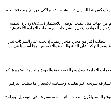
ع أن يتجاوز حجم سوق التجارة الإلكترونية في الإمارات 10 مليارات دولار بحلول عام 2025، مع معدل نمو سنوي مركب يتجاوز 9%. ولا يعكس هذا النمو زيادة النشاط الاستهلاكي عبر الإنترنت فحسب،
تلعب أبوظبي دورًا محوريًا في هذا التحول. فبصفتها العاصمة، تضم المدينة سكانًا متنوعين، وأسرًا ذات دخل مرتفع، وبيئة داعمة للابتكار. وبدعم من جهات مثل مكتب أبوظبي للاستثمار (ADIO) ودائرة التنمية
ية، وتقديم الحوافز، وتعزيز الشراكات مع منصات التجارة الإلكترونية
ظبي — يتطلب أكثر من مجرد متجر رقمي. إذ يجب على الشركات تبني
ويعد التركيز على الثقة والراحة والتخصيص أمرًا أساسيًا في هذا
لعلامات التجارية ويقدّرون الخصوصية والجودة والخدمة المتميزة. كما
ل الشارقة شريحة أكثر تقليدية وحساسة للأسعار، ما يتطلب التركيز
يتوقع المستهلكون منصات ثنائية اللغة، وسرعة في التوصيل، وبرامج