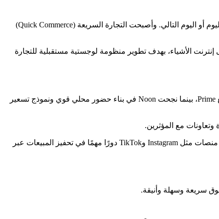
كما توسع شركات الخدمات اللوجستية المحلية مثل Aramex وQuiqup وEmirates Post شبكاتها بسرعة، بما يشمل خدمات التوصيل في نفس اليوم أو اليوم التالي. وأصبحت التجارة السريعة (Quick Commerce)
لى إنترنت الأشياء، بهدف تطوير منظومة لوجستية مستقبلية للتجارة
تعد منصتا Amazon.ae وNoon.com الأكثر انتشارًا في الإمارات وأبوظبي. حيث تستفيد Amazon من علامتها العالمية ومنظومة التوصيل السريع Prime، بينما نجحت Noon في بناء حضور محلي قوي ونموذج تسعير
وفي قطاع البقالة، تتصدر تطبيقات Carrefour UAE وTalabat Mart المشهد، حيث تقدم توصيلًا سريعًا وبرامج ولاء وحملات موسمية. كما تلعب منصات مثل Instagram وTikTok دورًا مهمًا في تحفيز المبيعات عبر