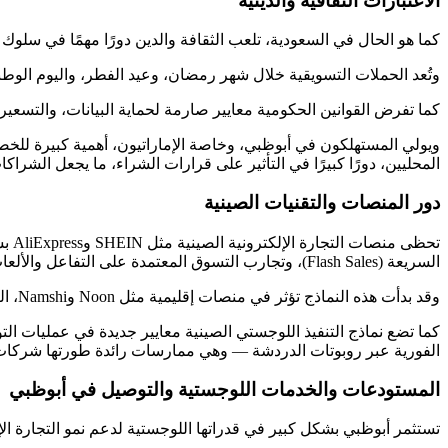
الاعتبارات الثقافية والدينية
كما هو الحال في السعودية، تلعب الثقافة والدين دورًا مهمًا في سلوك 
وتُعد الحملات التسويقية خلال شهر رمضان، وعيد الفطر، واليوم الوطني
كما تفرض القوانين الحكومية معايير صارمة لحماية البيانات، والتسعير 
ويولي المستهلكون في أبوظبي، وخاصة الإماراتيون، أهمية كبيرة للخصو
المحليين، دورًا كبيرًا في التأثير على قرارات الشراء، ما يجعل الشر
دور المنصات والتقنيات الصينية
تحظ
السريعة (Flash Sales)، وتجارب التسوق المعتمدة على التفاعل والألعاب.
وقد بدأت هذه النماذج تؤثر في منصات إقليمية مثل Noon وNamshi، التي تعتمد استراتيجيات مشابهة لتعزيز التفاعل وزيادة المبيعات.
كما تضع نماذج التنفيذ اللوجستي الصينية معايير جديدة في عمليات ال
الفورية عبر روبوتات الدردشة — وهي ممارسات رائدة طورتها شركات ال
المستودعات والخدمات اللوجستية والتوصيل في أبوظبي
تستثمر أبوظبي بشكل كبير في قدراتها اللوجستية لدعم نمو التجارة الإلكترونية. حيث توفر منطقة خليفة الصناعية (KIZAD) 