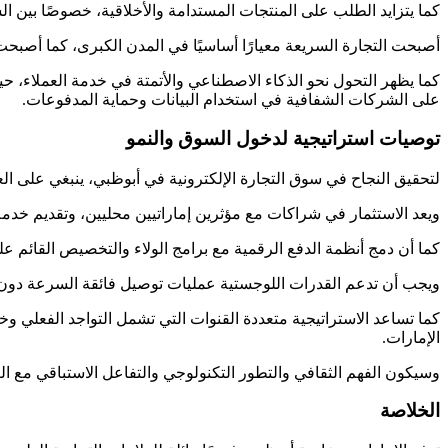
كما يتزايد الطلب على المنتجات المستدامة والأخلاقية، خصوصًا بين الشبا
أصبحت التجارة السريعة معيارًا أساسيًا في المدن الكبرى، كما أصبحت المحافظ الرقمية مثل Apple Pay وSamsung Pay وتطبيقات الت
كما يظهر التحول نحو الذكاء الاصطناعي والأتمتة في خدمة العملاء، حيث
على الشركات الشفافية في استخدام البيانات وحماية المدفوعات.
توصيات استراتيجية لدخول السوق والنمو
لتحقيق النجاح في سوق التجارة الإلكترونية في أبوظبي، ينبغي على ال
ويعد الاستثمار في شراكات مع مؤثرين إماراتيين محليين، وتقديم خدم
كما أن دمج أنظمة الدفع الرقمية مع برامج الولاء والتخصيص القائم على
ويجب أن تدعم القدرات اللوجستية عمليات توصيل فائقة السرعة دون الت
الإمارات.
وسيكون الفهم الثقافي والتطور التكنولوجي والتفاعل الاستباقي مع ال
الخلاصة