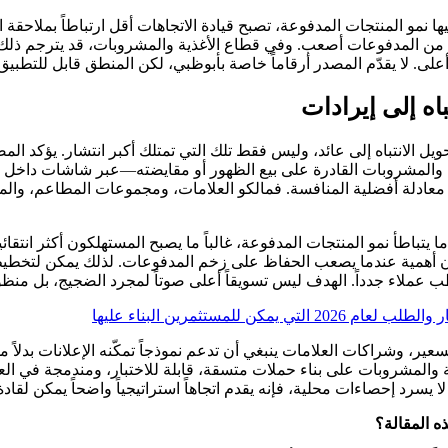
فيها نمو المنتجات المدفوعة، تصبح قيادة الاتجاهات أقل ارتباطاً بملاحقة
من المدفوعات أصعب. وفي قطاع الأغذية والمشروبات، قد يترجم ذلك إل
ى. لا يقدّم المصدر أرقاماً خاصة بأبوظبي، لكن المنطق قابل للتطبيق كإ
 الشركات الأكثر قدرة على تحويل الانتباه إلى عائد، وليس فقط تلك التي تمتلك أكبر انت
ية والمشروبات القادرة على بيع الظهور أو مقايضته—عبر شاشات داخل 
معادلة أفضلية المنافسة. فمالكو العلامات، ومجموعات المطاعم، وال
تباطأ نمو المنتجات المدفوعة، غالباً ما يصبح المستهلكون أكثر انتقائي
طب عملاء جدداً. الهدف ليس تسويقاً أعلى صوتاً لمجرد الضجيج، بل منظ
لمستثمرين البناء عليها
لقائمة، وقرارات التسعير، وشراكات العلامات ينبغي أن تدعم نموذجاً تمكّنه الإعلا
لمشروبات على بناء حملات متسقة، قابلة للاختبار، ومندمجة في العملي
ا يسرد إحصاءات محلية، فإنه يقدم اتجاهاً استراتيجياً واضحاً يمكن لقاد