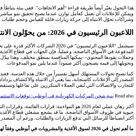
هذا التحول يغيّر أيضاً طريقة قراءة “أهم الاتجاهات”. ففي بيئة يتباطأ 
ويمكن للإعلانات أن تعمل كعامل توازن عندما يصبح تحقيق نمو مباشر 
وشراكات تحوّل الانتباه إلى حركة زيارات قابلة للقياس وحجم طلبات أعل
اللاعبون الرئيسيون في 2026: من يحوّلون الانتباه إلى إيرادات
سيشمل “اللاعبون الرئيسيون” في 2026
المدفوعة في الأسواق الناضجة. وعملياً، فإن الجهات في قطاع الأغذ
وحملات يقودها المحتوى—يمكنها المنافسة بمنطق مختلف. وهذا يبدّل 
وتحويلها إلى قيمة يصبحون أكثر صموداً عندما يلين نمو المدفوعات.
كما تصبح تحولات المستهلك أسهل تفسيراً من خلال هذه العدسة. فعندما ي
للتجارب والاتصالات التي تُبقي العملاء المتكررين على تفاعلها وتستق
Read also
بنية شحن المركبات الكهربائية في أبوظبي: توقعات الاستثمار والطلب لعام 2026 التي يمكن ل
أكثر رهان عملي لعام 2026 هو المواءمة: قرارات ا
حيوية في ظروف الأسواق الناضجة، ما قد يشجع مشغلي قطاع الأغذية وا
أكثر انضباطاً للرسائل التي تدفع الزيارات والطلبات. ورغم أن المصدر ل
ما أهم تحول في 2026 لسوق الأغذية والمشروبات في أبوظبي وفقاً لهذه المقالة؟