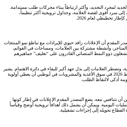
 الجديد لمجرد التجديد، وأكثر ارتباطاً ببناء محركات طلب مستدامة.
ى سرد أقوى لقصة العلامة، وجداول ترويجية أكثر تنظيماً،
طار تخطيطي لعام 2026.
شار. يؤكد المصدر المقدم أن الإعلانات رافد حيوي للإيرادات مع تباطؤ نمو المنتجات
المتاجر، وأنشطة مشتركة بين العلامات، ومساحات في القوائم،
مشغلون ذوو النمط المنصاتي القادرون على “تغليف” جماهيرهم
ة، وتضطر العلامات إلى بذل جهد أكبر للبقاء في دائرة الاهتمام. يشير
المصدر إلى الإعلانات كاستجابة، بما يعني أن الانتباه والاكتشاف يزدادان أهمية عندما يصعب الحفاظ على زخم المدفوعات. لذلك يمكن لتخطيط 2026 في سوق الأغذية والمشروبات في أبوظبي أن يعطي أولوية
ومة أذكى لالتقاط الطلب.
نات بدلاً من أن تتنافس معه. يضع المصدر المقدم الإعلانات في إطار كونها
ات اليومية. ويمكن أن يشمل ذلك أهدافاً ترويجية أوضح وقياساً
ة القطاع تحويله إلى إجراءات تشغيلية.